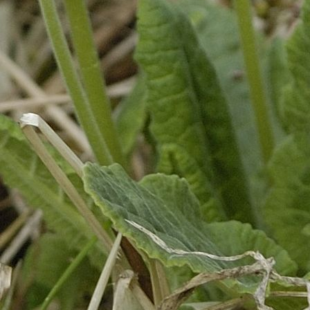
Tarvastu LA
(8)
TERA Peedu kool 3e
(6)
Tilsi PK 2
(7)
Torma LA "Linnutaja"
(8)
Tõrva G 1b
(2)
Tõrva G 2
(1)
Tõrva G 3
(55)
Tõrva G 4
(30)
Tõrva G 5
(3)
Türi Lokuta LA
(6)
Türi PK 2c
(6)
Valga PK 1d
(15)
Valga PK 4c
(6)
Valga Priimetsa Kool
(2)
Valga Priimetsa Kool 5b
(2)
Valga Priimetsa Kool 6b
(3)
Viluste PK 4
(8)
Võru LA Sõleke
(16)
Võsukese LA 2
(4)