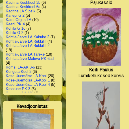
Pajukassid
Kadrina Keskkool 3b
(6)
Kadrina Keskkool 6a
(4)
Kadrina LA Sipsik
(5)
Kanepi G 2
(5)
Kasti-Orgita LA
(10)
Keeni PK 4
(4)
Kohila G 1c
(7)
Kohila G 2
(1)
Kohtla-Järve LA Kakuke 2
(1)
Kohtla-Järve LA Rukkilill
(4)
Kohtla-Järve LA Rukkilill 2
(19)
Kohtla-Järve LA Tareke
(18)
Kohtla-Järve Maleva PK 6ad
(4)
Kõmsi LA-AK 3-6
(13)
Keiti Paulus
Konguta Kool 3
(6)
Lumikellukesed korvis
Kose-Uuemõisa LA-Kool
(20)
Kose-Uuemõisa LA-Kool 1
(8)
Kose-Uuemõisa LA-Kool 4
(5)
Krootuse PK 3
(6)
Kuremaa LA-AK
(4)
Lasnamäe PK 3b
(7)
Lehtse Kool 1-4
(2)
Kevadjoonistus:
Lümanda PK 1
(9)
Lümanda PK 2
(1)
Lümanda PK 3
(7)
Padise PK 4
(2)
Paikuse LA Mesimumm
(3)
Pärnu Kuninga Tänava PK 1