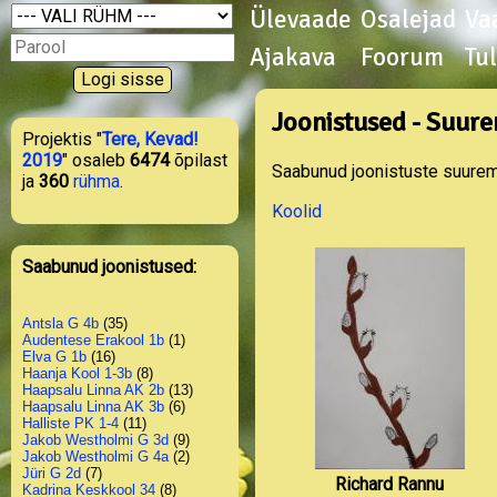
Ülevaade
Osalejad
Va
Ajakava
Foorum
Tu
Joonistused - Suure
Projektis "
Tere, Kevad!
2019
" osaleb
6474
õpilast
Saabunud joonistuste suurema
ja
360
rühma
.
Koolid
Saabunud joonistused:
Antsla G 4b
(35)
Audentese Erakool 1b
(1)
Elva G 1b
(16)
Haanja Kool 1-3b
(8)
Haapsalu Linna AK 2b
(13)
Haapsalu Linna AK 3b
(6)
Halliste PK 1-4
(11)
Jakob Westholmi G 3d
(9)
Jakob Westholmi G 4a
(2)
Jüri G 2d
(7)
Richard Rannu
Kadrina Keskkool 34
(8)