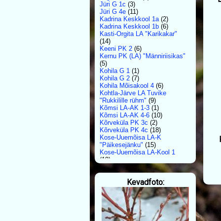
Jüri G 1c
(3)
Jüri G 4e
(11)
Kadrina Keskkool 1a
(2)
Kadrina Keskkool 1b
(6)
Kasti-Orgita LA "Karikakar"
(14)
Keeni PK 2
(6)
Kernu PK (LA) "Männiriisikas"
(5)
Kohila G 1
(1)
Kohila G 2
(7)
Kohila Mõisakool 4
(6)
Kohtla-Järve LA Tuvike
"Rukkilille rühm"
(9)
Kõmsi LA-AK 1-3
(1)
Kõmsi LA-AK 4-6
(10)
Kõrveküla PK 3c
(2)
Kõrveküla PK 4c
(18)
Kose-Uuemõisa LA-K
"Päikesejänku"
(15)
Kose-Uuemõisa LA-Kool 1
(19)
Krootuse PK
(26)
Lähte ÜhisG 1b
(3)
Kevadfoto:
Laitse LA "Õiekesed"
(1)
Lasnamäe PK 2b
(4)
Lasnamäe PK 3a
(3)
Lüllemäe PK 1
(4)
Luunja LA Midrimaa
"Midrihiired"
(1)