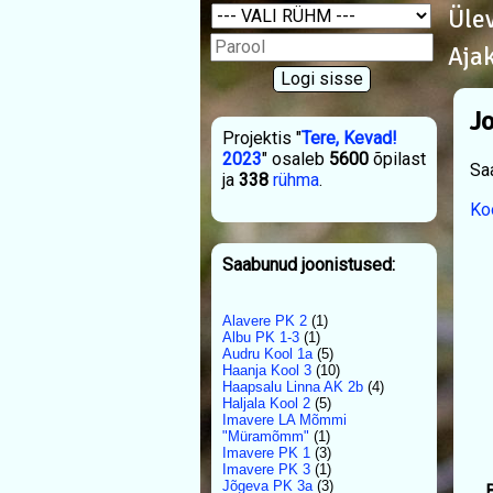
Üle
Aja
Jo
Projektis "
Tere, Kevad!
2023
" osaleb
5600
õpilast
Sa
ja
338
rühma
.
Ko
Saabunud joonistused:
Alavere PK 2
(1)
Albu PK 1-3
(1)
Audru Kool 1a
(5)
Haanja Kool 3
(10)
Haapsalu Linna AK 2b
(4)
Haljala Kool 2
(5)
Imavere LA Mõmmi
"Müramõmm"
(1)
Imavere PK 1
(3)
Imavere PK 3
(1)
Jõgeva PK 3a
(3)
B