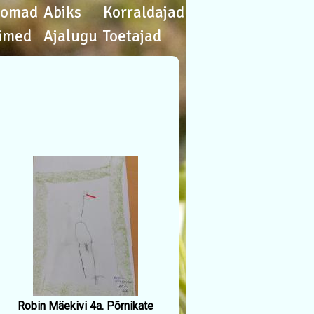
oomad
Abiks
Korraldajad
imed
Ajalugu
Toetajad
Robin Mäekivi 4a. Põrnikate