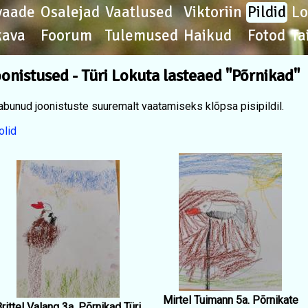
vaade
Osalejad
Vaatlused
Viktoriin
Pildid
L
kava
Foorum
Tulemused
Haikud
Fotod
Ta
onistused - Türi Lokuta lasteaed "Põrnikad"
abunud joonistuste suuremalt vaatamiseks klõpsa pisipildil.
olid
Mirtel Tuimann 5a. Põrnikate
rittel Valang 3a. Põrnikad Türi