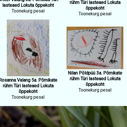
rühm Türi lasteaed Lokuta
lasteaed Lokuta õppekoht
õppekoht
Toonekurg pesal
Toonekurg pesal
Nilan Põldpüü 3a. Põrnikate
rühm Türi lasteaed Lokuta
Rosanna Valang 5a. Põrnikate
õppekoht
rühm Türi lasteaed Lokuta
Toonekurg pesal
õppekoht
Toonekurg pesal