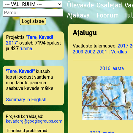
Ülevaade
Osalejad
Va
Ajakava
Foorum
Tu
Ajalugu
Projektis "
Tere, Kevad!
2017
" osaleb
7194
õpilast
Vaatluste tulemused:
2017
2
ja
427
rühma
.
2003
2002
2001
|
Võrdlus
2016. aasta
"Tere, Kevad!"
kutsub
lapsi loodust vaatlema
ning tähele panema
saabuva kevade märke.
Summary in English
Projekti korraldajad:
kevadorg@googlegroups.com
Tehnilised probleemid: