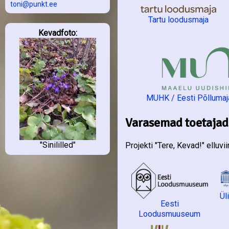
toni@punkt.ee
Tartu loodusmaja
Kevadfoto:
MUHK / Eesti Põllum
Varasemad toetajad
"Sinililled"
Projekti "Tere, Kevad!" elluv
Ül
Eesti
Loodusmuuseum