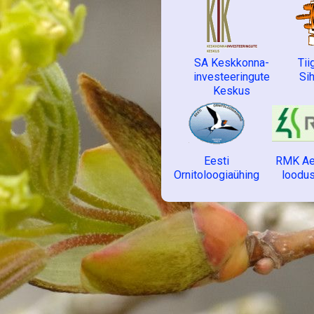
SA Keskkonna-
Tii
investeeringute
Si
Keskus
Eesti
RMK Ae
Ornitoloogiaühing
loodu