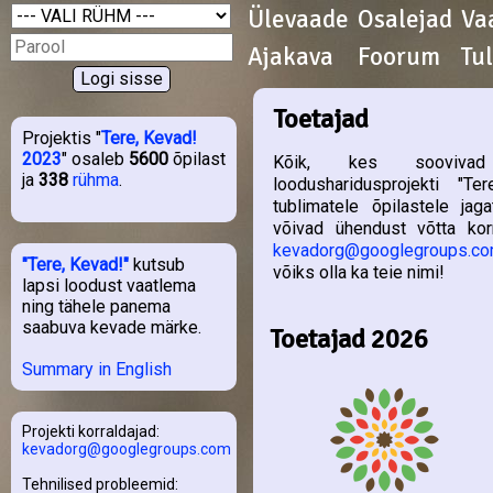
Ülevaade
Osalejad
Va
Ajakava
Foorum
Tu
Toetajad
Projektis "
Tere, Kevad!
2023
" osaleb
5600
õpilast
Kõik, kes soovivad
ja
338
rühma
.
loodusharidusprojekti "Te
tublimatele õpilastele jag
võivad ühendust võtta korr
kevadorg@googlegroups.c
"Tere, Kevad!"
kutsub
võiks olla ka teie nimi!
lapsi loodust vaatlema
ning tähele panema
saabuva kevade märke.
Toetajad 2026
Summary in English
Projekti korraldajad:
kevadorg@googlegroups.com
Tehnilised probleemid: